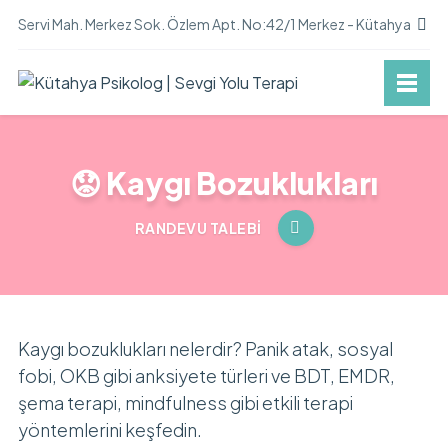
Servi Mah. Merkez Sok. Özlem Apt. No:42/1 Merkez - Kütahya
😟 Kaygı Bozuklukları
RANDEVU TALEBI
Kaygı bozuklukları nelerdir? Panik atak, sosyal
fobi, OKB gibi anksiyete türleri ve BDT, EMDR,
şema terapi, mindfulness gibi etkili terapi
yöntemlerini keşfedin.