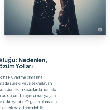
luğu: Nedenleri,
Çözüm Yolları
, cinsel uyarılma olmasına
ada sürekli veya tekrarlayan
umudur. Hem kadınlarda hem de
n bu durum, bireyin cinsel yaşam
de etkileyebilir. Orgazm olamama
larak da adlandırılabilir.