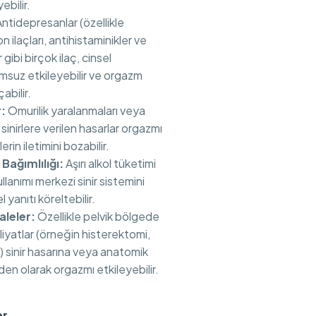
ebilir.
ntidepresanlar (özellikle
n ilaçları, antihistaminikler ve
 gibi birçok ilaç, cinsel
umsuz etkileyebilir ve orgazm
abilir.
:
Omurilik yaralanmaları veya
sinirlere verilen hasarlar orgazmı
erin iletimini bozabilir.
Bağımlılığı:
Aşırı alkol tüketimi
lanımı merkezi sinir sistemini
 yanıtı köreltebilir.
leler:
Özellikle pelvik bölgede
liyatlar (örneğin histerektomi,
) sinir hasarına veya anatomik
den olarak orgazmı etkileyebilir.
er