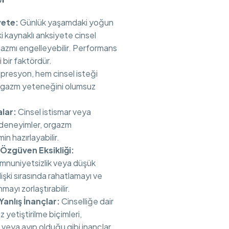
yete:
Günlük yaşamdaki yoğun
şki kaynaklı anksiyete cinsel
gazmı engelleyebilir. Performans
 bir faktördür.
resyon, hem cinsel isteği
orgazm yeteneğini olumsuz
lar:
Cinsel istismar veya
 deneyimler, orgazm
n hazırlayabilir.
 Özgüven Eksikliği:
nuniyetsizlik veya düşük
lişki sırasında rahatlamayı ve
ayı zorlaştırabilir.
i Yanlış İnançlar:
Cinselliğe dair
 yetiştirilme biçimleri,
 veya ayıp olduğu gibi inançlar