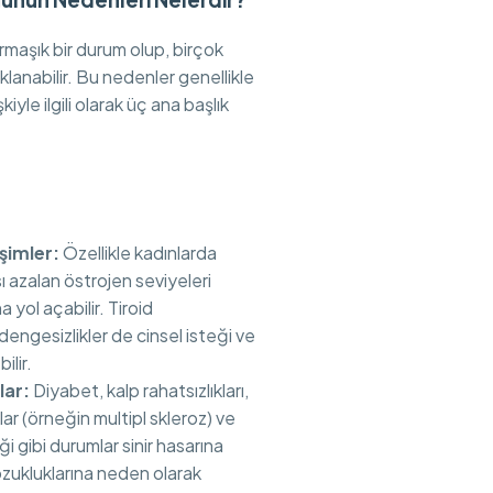
aşık bir durum olup, birçok
klanabilir. Bu nedenler genellikle
işkiyle ilgili olarak üç ana başlık
şimler:
Özellikle kadınlarda
azalan östrojen seviyeleri
yol açabilir. Tiroid
engesizlikler de cinsel isteği ve
ilir.
lar:
Diyabet, kalp rahatsızlıkları,
klar (örneğin multipl skleroz) ve
 gibi durumlar sinir hasarına
ozukluklarına neden olarak