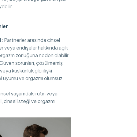
ebilir.
nler
i:
Partnerler arasında cinsel
ler veya endişeler hakkında açık
i orgazm zorluğuna neden olabilir.
Güven sorunları, çözülmemiş
veya küskünlük gibi ilişki
sel uyumu ve orgazmı olumsuz
nsel yaşamdaki rutin veya
, cinsel isteği ve orgazmı