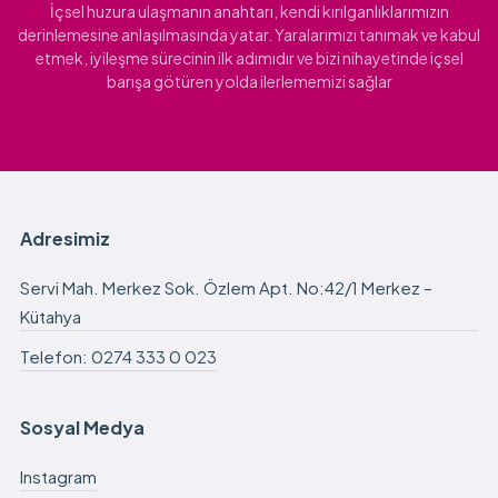
İçsel huzura ulaşmanın anahtarı, kendi kırılganlıklarımızın
derinlemesine anlaşılmasında yatar. Yaralarımızı tanımak ve kabul
etmek, iyileşme sürecinin ilk adımıdır ve bizi nihayetinde içsel
barışa götüren yolda ilerlememizi sağlar
Adresimiz
Servi Mah. Merkez Sok. Özlem Apt. No:42/1 Merkez –
Kütahya
Telefon: 0274 333 0 023
Sosyal Medya
Instagram