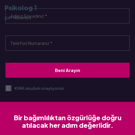
Psikolog 1
P
ÇIFT TERAPISTI
İL
KVKK okudum onaylıyorum
Bir bağımlılıktan özgürlüğe doğru
atılacak her adım değerlidir.