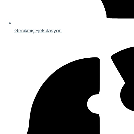
Gecikmiş Ejekülasyon