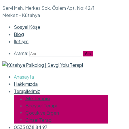
Servi Mah. Merkez Sok. Özlem Apt. No:42/1
Merkez - Kütahya
Sosyal Köşe
Blog
İletişim
Arama:
Anasayfa
Hakkımızda
Terapilerimiz
Aile Terapisi
Bireysel Terapi
Çocuk ve Ergen
Cinsel Terapi
0533 038 84 97