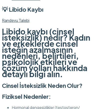
💡 Libido Kaybı
Randevu Talebi
Libido kaybı (cinsel
isteksizlik) nedir? Kadın
ve erkeklerde cinsel
isteğin azalmasının
nedenleri, belirtileri,
psikolojik etkileri ve
çözüm yolları hakkında
detaylı bilgi alın.
Cinsel İsteksizlik Neden Olur?
Fiziksel Nedenler:
Hormonal dengesizlikler (testosteron/