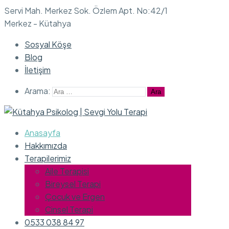
Servi Mah. Merkez Sok. Özlem Apt. No:42/1
Merkez - Kütahya
Sosyal Köşe
Blog
İletişim
Arama:
Anasayfa
Hakkımızda
Terapilerimiz
Aile Terapisi
Bireysel Terapi
Çocuk ve Ergen
Cinsel Terapi
0533 038 84 97